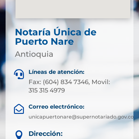
Notaría Única de
Puerto Nare
Antioquia
Líneas de atención:

Fax: (604) 834 7346, Movil:
315 315 4979
Correo electrónico:

unicapuertonare@supernotariado.gov.co
Dirección:
