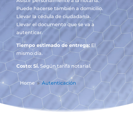
Asistir personalmente a la notaría.
Puede hacerse también a domicilio.
Llevar la cédula de ciudadanía.
Llevar el documento que se va a
autenticar.
Tiempo estimado de entrega:
El
mismo día.
Costo: SÍ.
Según tarifa notarial.
Home
Autenticación
9