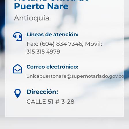
Puerto Nare
Antioquia
Líneas de atención:

Fax: (604) 834 7346, Movil:
315 315 4979
Correo electrónico:

unicapuertonare@supernotariado.gov.co
Dirección:

CALLE 51 # 3-28