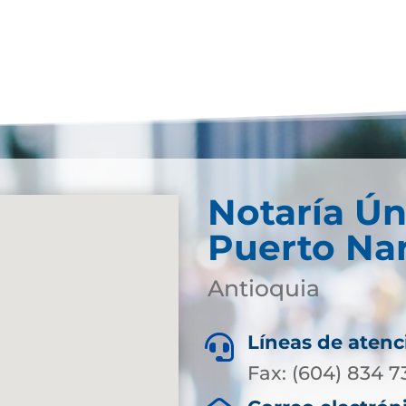
Notaría Ún
Puerto Na
Antioquia
Líneas de atenc

Fax: (604) 834 7