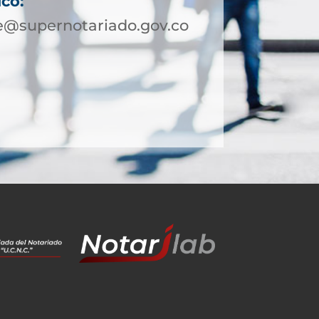
ico:
e@supernotariado.gov.co