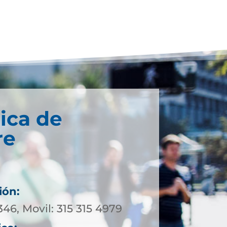
ica de
re
ión:
346, Movil: 315 315 4979