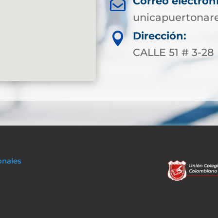
Correo electrón

unicapuertonar
Dirección:

CALLE 51 # 3-28
onales