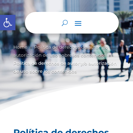
Abrir barra de herramientas
Home
Política de derechos de autor y/
o
9
autorización de uso sobre los contenidos
9
Política de derechos de autor y/o autorización
de uso sobre los contenidos
Política de derechos