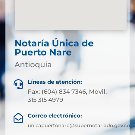
Notaría Única de
Puerto Nare
Antioquia
Líneas de atención:

Fax: (604) 834 7346, Movil:
315 315 4979
Correo electrónico:

unicapuertonare@supernotariado.gov.co