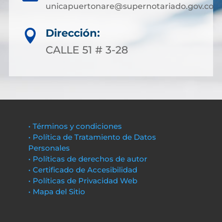
unicapuertonare@supernotariado.gov.co
Dirección:

CALLE 51 # 3-28
• Términos y condiciones
• Política de Tratamiento de Datos
Personales
• Políticas de derechos de autor
• Certificado de Accesibilidad
• Políticas de Privacidad Web
• Mapa del Sitio