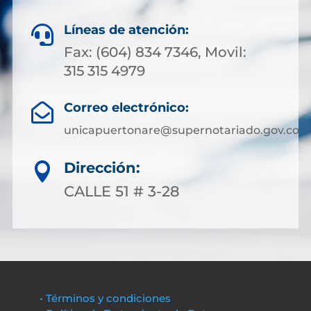
Líneas de atención:

Fax: (604) 834 7346, Movil:
315 315 4979
Correo electrónico:

unicapuertonare@supernotariado.gov.co
Dirección:

CALLE 51 # 3-28
• Términos y condiciones