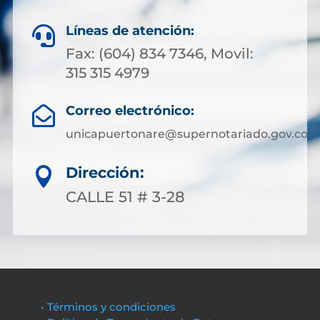
Líneas de atención:

Fax: (604) 834 7346, Movil:
315 315 4979
Correo electrónico:

unicapuertonare@supernotariado.gov.co
Dirección:

CALLE 51 # 3-28
• Términos y condiciones