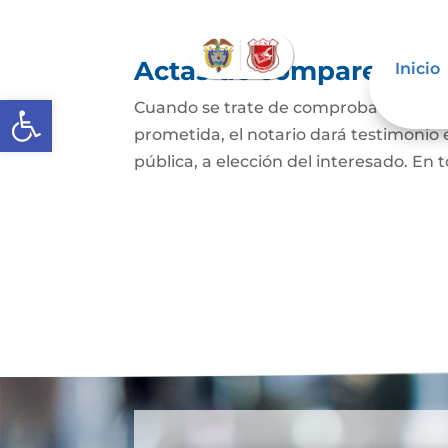
Actas de comparecencia
Inicio
Abrir barra de herramientas
Cuando se trate de comprobar que una 
prometida, el notario dará testimonio
pública, a elección del interesado. En t