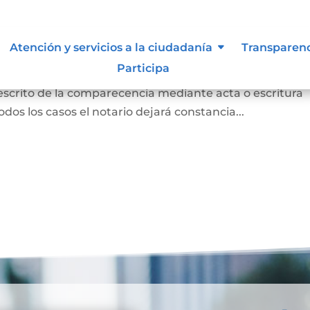
 para otorgar escritura pública
Atención y servicios a la ciudadanía
Transparen
Participa
persona concurrió a la notaría a otorgar una escritur
 escrito de la comparecencia mediante acta o escritura
odos los casos el notario dejará constancia...