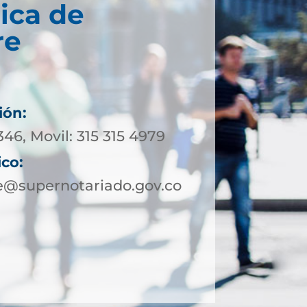
ica de
re
ión:
346, Movil: 315 315 4979
ico:
e@supernotariado.gov.co