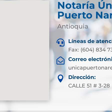
Notaría Ún
Puerto Na
Antioquia
Líneas de atenc

Fax: (604) 834 7
Correo electrón

unicapuertonar
Dirección:

CALLE 51 # 3-28