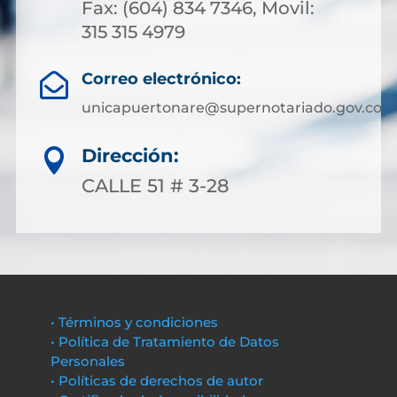
Fax: (604) 834 7346, Movil:
315 315 4979
Correo electrónico:

unicapuertonare@supernotariado.gov.co
Dirección:

CALLE 51 # 3-28
• Términos y condiciones
• Política de Tratamiento de Datos
Personales
• Políticas de derechos de autor