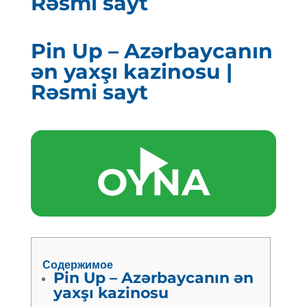
Rəsmi sayt
Pin Up – Azərbaycanın
ən yaxşı kazinosu |
Rəsmi sayt
▶️
OYNA
Содержимое
Pin Up – Azərbaycanın ən
yaxşı kazinosu