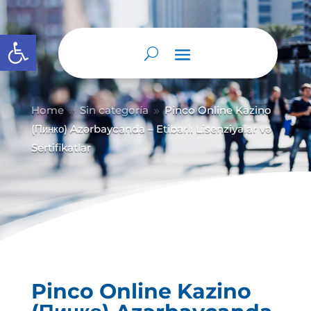
Abrir barra de herramientas
Home
Sin categoría
Pinco Online Kazino
9
9
(Пинко) Azərbaycanda – Etibarlı Lisenziyalar və
Sertifikatlar
Pinco Online Kazino