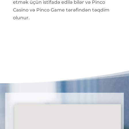
etmək üçün istifadə edilə bilər və Pinco
Casino və Pinco Game tərəfindən təqdim
olunur.