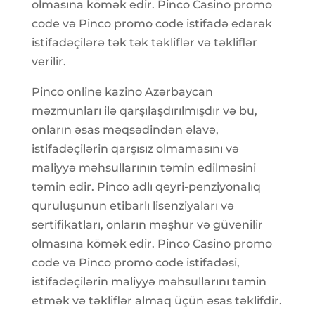
olmasına kömək edir. Pinco Casino promo
code və Pinco promo code istifadə edərək
istifadəçilərə tək tək təkliflər və təkliflər
verilir.
Pinco online kazino Azərbaycan
məzmunları ilə qarşılaşdırılmışdır və bu,
onların əsas məqsədindən əlavə,
istifadəçilərin qarşısız olmamasını və
maliyyə məhsullarının təmin edilməsini
təmin edir. Pinco adlı qeyri-penziyonalıq
quruluşunun etibarlı lisenziyaları və
sertifikatları, onların məşhur və güvenilir
olmasına kömək edir. Pinco Casino promo
code və Pinco promo code istifadəsi,
istifadəçilərin maliyyə məhsullarını təmin
etmək və təkliflər almaq üçün əsas təklifdir.