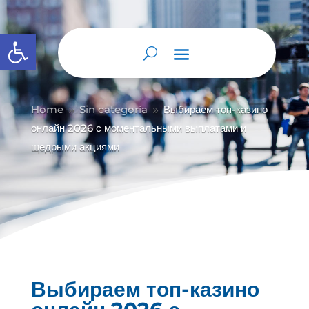
Abrir barra de herramientas
Home
Sin categoría
Выбираем топ-казино
9
9
онлайн 2026 с моментальными выплатами и
щедрыми акциями
Выбираем топ-казино