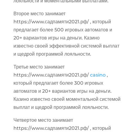
лояльности и моментальными выплатами.
Второе место занимает
https://www.садпамяти2021.рф/ , который
предлагает более 500 игровых автоматов и
20+ вариантов игры на деньги. Казино
известно своей эффективной системой выплат
и щедрой программой лояльности.
Третье место занимает
https://www.садпамяти2021.рф/
casino
,
который предлагает более 300 игровых
автоматов и 20+ вариантов игры на деньги.
Казино известно своей моментальной системой
выплат и щедрой программой лояльности.
Четвертое место занимает
https://www.садпамяти2021.рф/ , который