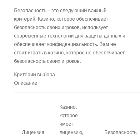
Безопасность – это следующий важный
критерий. Казино, которое обеспечивает
безопасность своих игроков, использует
современные технологии для защиты данных и
обеспечивает конфиденциальность. Вам не
стоит играть в казино, которое не обеспечивает
безопасность своих игроков.
Критерии выбора
Описание
Казино,
которое
имеет
Лицензия
лицензию,
Безопасность