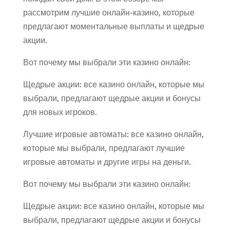
рассмотрим лучшие онлайн-казино, которые
предлагают моментальные выплаты и щедрые
акции.
Вот почему мы выбрали эти казино онлайн:
Щедрые акции: все казино онлайн, которые мы
выбрали, предлагают щедрые акции и бонусы
для новых игроков.
Лучшие игровые автоматы: все казино онлайн,
которые мы выбрали, предлагают лучшие
игровые автоматы и другие игры на деньги.
Вот почему мы выбрали эти казино онлайн:
Щедрые акции: все казино онлайн, которые мы
выбрали, предлагают щедрые акции и бонусы