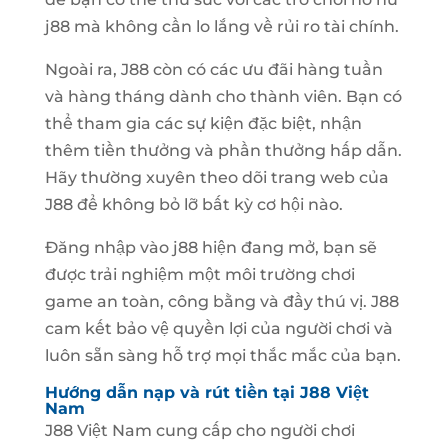
j88 mà không cần lo lắng về rủi ro tài chính.
Ngoài ra, J88 còn có các ưu đãi hàng tuần
và hàng tháng dành cho thành viên. Bạn có
thể tham gia các sự kiện đặc biệt, nhận
thêm tiền thưởng và phần thưởng hấp dẫn.
Hãy thường xuyên theo dõi trang web của
J88 để không bỏ lỡ bất kỳ cơ hội nào.
Đăng nhập vào j88 hiện đang mở, bạn sẽ
được trải nghiệm một môi trường chơi
game an toàn, công bằng và đầy thú vị. J88
cam kết bảo vệ quyền lợi của người chơi và
luôn sẵn sàng hỗ trợ mọi thắc mắc của bạn.
Hướng dẫn nạp và rút tiền tại J88 Việt
Nam
J88 Việt Nam cung cấp cho người chơi