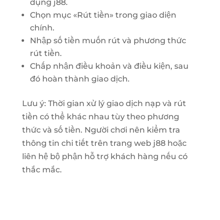
dụng j88.
Chọn mục «Rút tiền» trong giao diện
chính.
Nhập số tiền muốn rút và phương thức
rút tiền.
Chấp nhận điều khoản và điều kiện, sau
đó hoàn thành giao dịch.
Lưu ý: Thời gian xử lý giao dịch nạp và rút
tiền có thể khác nhau tùy theo phương
thức và số tiền. Người chơi nên kiểm tra
thông tin chi tiết trên trang web j88 hoặc
liên hệ bộ phận hỗ trợ khách hàng nếu có
thắc mắc.