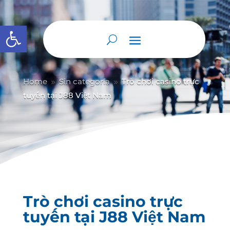
Abrir barra de herramientas
Home
Sin categoría
Trò chơi casino trực
9
9
tuyến tại J88 Việt Nam
Trò chơi casino trực
tuyến tại J88 Việt Nam