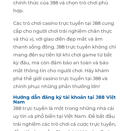
chính thức của J88 và chọn trò chơi phù
hợp.
Các trò chơi casino trực tuyến tại J88 cung
cấp cho người chơi trải nghiệm chân thực
và thú vị, với giao diện đẹp mắt và âm
thanh sống động. J88 trực tuyến không chỉ
mang đến sự tiện lợi khi chơi game từ bất
kỳ đâu, mà còn đảm bảo an toàn và bảo
mật thông tin cho người chơi. Hãy khám
phá thế giới casino trực tuyến tại J88 và
chinh phục những phần thưởng lớn!
Hướng dẫn đăng ký tài khoản tại J88 Việt
Nam
J88 trực tuyến là một trong những nhà cái
uy tín và phổ biến tại Việt Nam. Để bắt đầu
trải nghiệm các trò chơi cá cược trực tuyến,