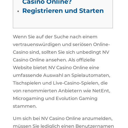
Casino Online?
Registrieren und Starten
Wenn Sie auf der Suche nach einem
vertrauenswürdigen und seriösen Online-
Casino sind, sollten Sie sich unbedingt NV
Casino Online ansehen. Als offizielle
Website bietet NV Casino Online eine
umfassende Auswahl an Spielautomaten,
Tischspielen und Live-Casino-Spielen, die
von renommierten Anbietern wie NetEnt,
Microgaming und Evolution Gaming
stammen.
Um sich bei NV Casino Online anzumelden,
müssen Sie lediglich einen Benutzernamen