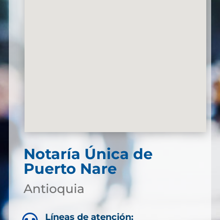
Notaría Única de
Puerto Nare
Antioquia
Líneas de atención: