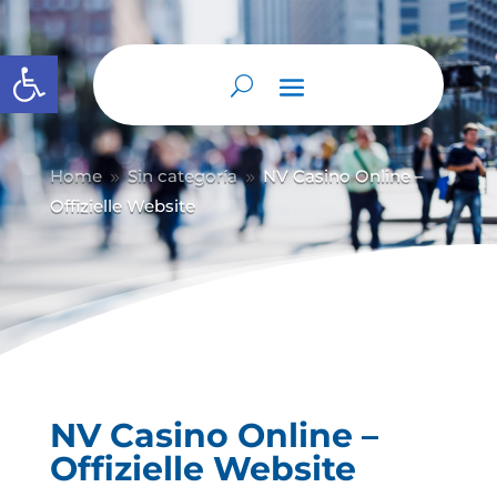
Abrir barra de herramientas
Home
Sin categoría
NV Casino Online –
9
9
Offizielle Website
NV Casino Online –
Offizielle Website