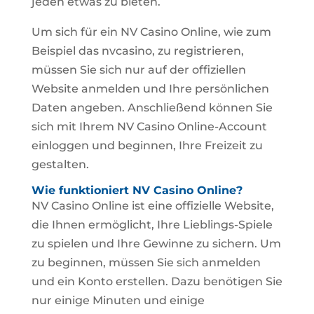
jeden etwas zu bieten.
Um sich für ein NV Casino Online, wie zum
Beispiel das nvcasino, zu registrieren,
müssen Sie sich nur auf der offiziellen
Website anmelden und Ihre persönlichen
Daten angeben. Anschließend können Sie
sich mit Ihrem NV Casino Online-Account
einloggen und beginnen, Ihre Freizeit zu
gestalten.
Wie funktioniert NV Casino Online?
NV Casino Online ist eine offizielle Website,
die Ihnen ermöglicht, Ihre Lieblings-Spiele
zu spielen und Ihre Gewinne zu sichern. Um
zu beginnen, müssen Sie sich anmelden
und ein Konto erstellen. Dazu benötigen Sie
nur einige Minuten und einige