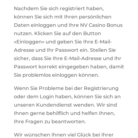
Nachdem Sie sich registriert haben,
können Sie sich mit Ihren persönlichen
Daten einloggen und Ihre NV Casino Bonus
nutzen. Klicken Sie auf den Button
«Einloggen» und geben Sie Ihre E-Mail-
Adresse und Ihr Passwort ein. Stellen Sie
sicher, dass Sie Ihre E-Mail-Adresse und Ihr
Passwort korrekt eingegeben haben, damit
Sie problemlos einloggen können.
Wenn Sie Probleme bei der Registrierung
oder dem Login haben, können Sie sich an
unseren Kundendienst wenden. Wir sind
Ihnen gerne behilflich und helfen Ihnen,
Ihre Fragen zu beantworten.
Wir wünschen Ihnen viel Glück bei Ihrer