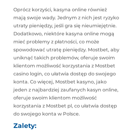
Oprócz korzyści, kasyna online również
mają swoje wady. Jednym z nich jest ryzyko
utraty pieniędzy, jeśli gra się nieumiejętnie.
Dodatkowo, niektóre kasyna online mogą
mieć problemy z płatności, co może
spowodować utratę pieniędzy. Mostbet, aby
uniknąć takich problemów, oferuje swoim
klientom możliwość korzystania z Mostbet
casino login, co ułatwia dostęp do swojego
konta. Co więcej, Mostbet kasyno, jako
jeden z najbardziej zaufanych kasyn online,
oferuje swoim klientom możliwość
korzystania z Mostbet pl, co ułatwia dostęp
do swojego konta w Polsce.
Zalety: