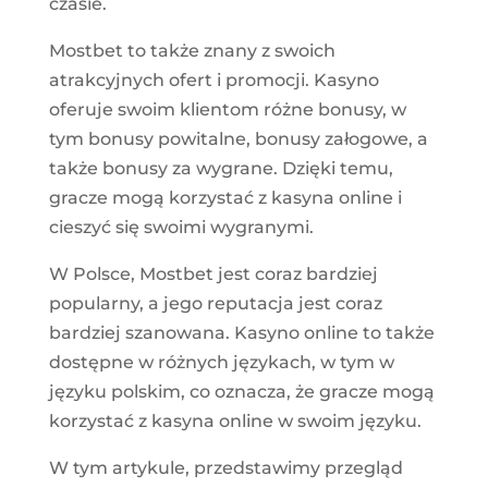
czasie.
Mostbet to także znany z swoich
atrakcyjnych ofert i promocji. Kasyno
oferuje swoim klientom różne bonusy, w
tym bonusy powitalne, bonusy załogowe, a
także bonusy za wygrane. Dzięki temu,
gracze mogą korzystać z kasyna online i
cieszyć się swoimi wygranymi.
W Polsce, Mostbet jest coraz bardziej
popularny, a jego reputacja jest coraz
bardziej szanowana. Kasyno online to także
dostępne w różnych językach, w tym w
języku polskim, co oznacza, że gracze mogą
korzystać z kasyna online w swoim języku.
W tym artykule, przedstawimy przegląd