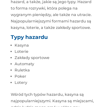
hazard, a także, jakie są jego typy. Hazard
to forma rozrywki, która polega na
wygranym pieniędzy, ale także na utracie.
Najpopularniejszymi formami hazardu są
kasyna, loterie, a także zakłady sportowe.
Typy hazardu
Kasyna
Loterie
Zakłady sportowe
Automaty
Ruletka
Poker
Lotery
Wśród tych typów hazardu, kasyna są
najpopularniejszymi. Kasyna są miejscami,