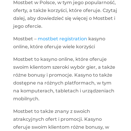
Mostbet w Polsce, w tym jego popularność,
oferty, a także korzyści, które oferuje. Czytaj
dalej, aby dowiedzieć się więcej o Mostbet i
jego ofercie.
Mostbet –
mostbet registration
kasyno
online, które oferuje wiele korzyści
Mostbet to kasyno online, które oferuje
swoim klientom szeroki wybór gier, a także
różne bonusy i promocje. Kasyno to także
dostępne na różnych platformach, w tym
na komputerach, tabletach i urządzeniach
mobilnych.
Mostbet to także znany z swoich
atrakcyjnych ofert i promocji. Kasyno
oferuje swoim klientom różne bonusy, w