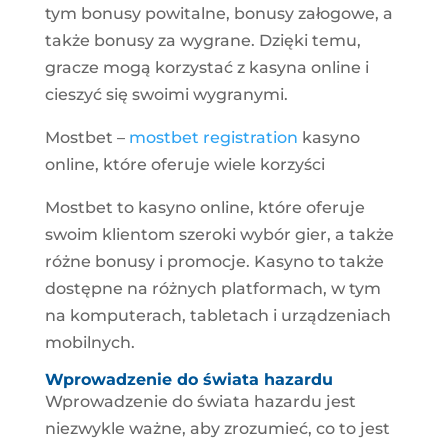
tym bonusy powitalne, bonusy załogowe, a
także bonusy za wygrane. Dzięki temu,
gracze mogą korzystać z kasyna online i
cieszyć się swoimi wygranymi.
Mostbet –
mostbet registration
kasyno
online, które oferuje wiele korzyści
Mostbet to kasyno online, które oferuje
swoim klientom szeroki wybór gier, a także
różne bonusy i promocje. Kasyno to także
dostępne na różnych platformach, w tym
na komputerach, tabletach i urządzeniach
mobilnych.
Wprowadzenie do świata hazardu
Wprowadzenie do świata hazardu jest
niezwykle ważne, aby zrozumieć, co to jest