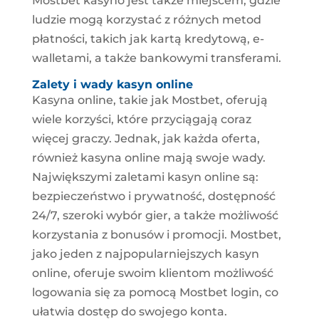
Mostbet kasyno jest także miejscem, gdzie
ludzie mogą korzystać z różnych metod
płatności, takich jak kartą kredytową, e-
walletami, a także bankowymi transferami.
Zalety i wady kasyn online
Kasyna online, takie jak Mostbet, oferują
wiele korzyści, które przyciągają coraz
więcej graczy. Jednak, jak każda oferta,
również kasyna online mają swoje wady.
Największymi zaletami kasyn online są:
bezpieczeństwo i prywatność, dostępność
24/7, szeroki wybór gier, a także możliwość
korzystania z bonusów i promocji. Mostbet,
jako jeden z najpopularniejszych kasyn
online, oferuje swoim klientom możliwość
logowania się za pomocą Mostbet login, co
ułatwia dostęp do swojego konta.