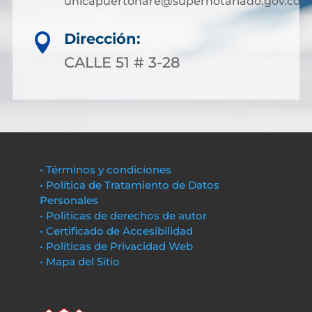
unicapuertonare@supernotariado.gov.co
Dirección:

CALLE 51 # 3-28
• Términos y condiciones
• Política de Tratamiento de Datos
Personales
• Políticas de derechos de autor
• Certificado de Accesibilidad
• Políticas de Privacidad Web
• Mapa del Sitio