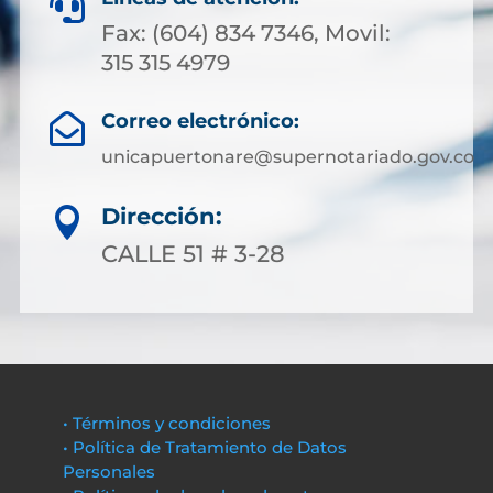

Fax: (604) 834 7346, Movil:
315 315 4979
Correo electrónico:

unicapuertonare@supernotariado.gov.co
Dirección:

CALLE 51 # 3-28
• Términos y condiciones
• Política de Tratamiento de Datos
Personales