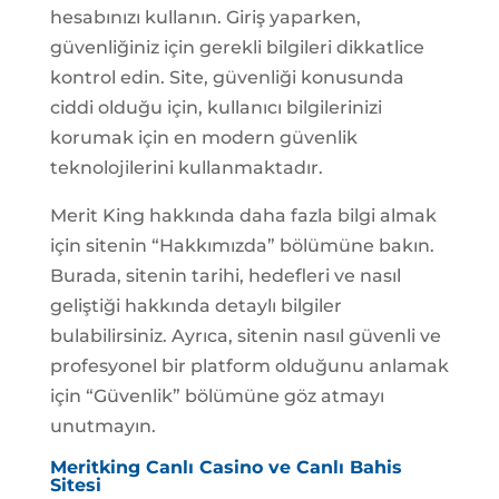
hesabınızı kullanın. Giriş yaparken,
güvenliğiniz için gerekli bilgileri dikkatlice
kontrol edin. Site, güvenliği konusunda
ciddi olduğu için, kullanıcı bilgilerinizi
korumak için en modern güvenlik
teknolojilerini kullanmaktadır.
Merit King hakkında daha fazla bilgi almak
için sitenin “Hakkımızda” bölümüne bakın.
Burada, sitenin tarihi, hedefleri ve nasıl
geliştiği hakkında detaylı bilgiler
bulabilirsiniz. Ayrıca, sitenin nasıl güvenli ve
profesyonel bir platform olduğunu anlamak
için “Güvenlik” bölümüne göz atmayı
unutmayın.
Meritking Canlı Casino ve Canlı Bahis
Sitesi