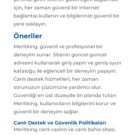
için, her zaman güvenli bir internet
bağlantısı kullanın ve bilgilerinizi güvenli bir
yere saklayın.
Öneriler
Meritking, güvenli ve profesyonel bir
deneyim sunar. Sitenin güncel güncel
adresini kullanarak giriş yapın ve geniş oyun
kataloğu ile eğlenceli bir deneyim yaşayın.
Canlı destek hizmetleri, her zaman
sorunuzun çözümüne yardımcı olur.
Güvenliği en üst düzeyde ön planda tutan
Meritking, kullanıcıların bilgilerini korur ve
güvenli bir deneyim sağlar.
Canlı Destek ve Güvenlik Politikaları
Meritking canlı casino ve canlı bahis sitesi,