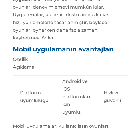
oyunları deneyimlemeyi mümkün kılar.
Uygulamalar, kullanıcı dostu arayüzler ve
hızlı yüklemelerle tasarlanmıştır, böylece
oyunları oynarken daha fazla zaman
kaybetmeyi önler.
Mobil uygulamanın avantajları
Özellik
Açıklama
Android ve
iOS
Platform
Hızlı ve
platformları
uyumluluğu
güvenli
için
uyumlu.
Mobil uygulamalar, kullanıcıların oyunları