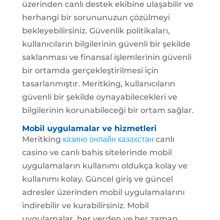
üzerinden canlı destek ekibine ulaşabilir ve
herhangi bir sorununuzun çözülmeyi
bekleyebilirsiniz. Güvenlik politikaları,
kullanıcıların bilgilerinin güvenli bir şekilde
saklanması ve finansal işlemlerinin güvenli
bir ortamda gerçekleştirilmesi için
tasarlanmıştır. Meritking, kullanıcıların
güvenli bir şekilde oynayabilecekleri ve
bilgilerinin korunabileceği bir ortam sağlar.
Mobil uygulamalar ve hizmetleri
Meritking
казино онлайн казахстан
canlı
casino ve canlı bahis sitelerinde mobil
uygulamaların kullanımı oldukça kolay ve
kullanımı kolay. Güncel giriş ve güncel
adresler üzerinden mobil uygulamalarını
indirebilir ve kurabilirsiniz. Mobil
uygulamalar, her yerden ve her zaman