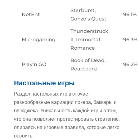
Starburst,
NetEnt
96.1%
Gonzo’s Quest
Thunderstruck
Microgaming
II, Immortal
96.3%
Romance
Book of Dead,
Play’n GO
96.2%
Reactoonz
Настольные игры
Раздел настольных игр включает
разнообразные вариации покера, баккары и
блэкджека. Уникальность каждой игры в том,
что она позволяет протестировать стратегию,
опираясь на игровые правила, которые легко
освоить.