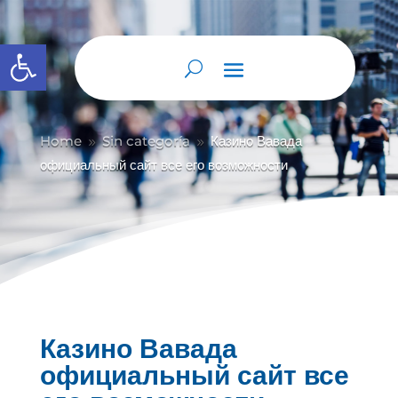
Abrir barra de herramientas
Home
Sin categoría
Казино Вавада
9
9
официальный сайт все его возможности
Казино Вавада
официальный сайт все