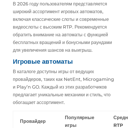
В 2026 году пользователям представляется
широкий ассортимент игровых автоматов,
включая классические слоты и современные
видеослоты с высоким RTP. Рекомендуется
обратить внимание на автоматы с функцией
бесплатных вращений и бонусными раундами
для увеличения шансов на выигрыш.
Игровые автоматы
В каталоге доступны игры от ведущих
провайдеров, таких как NetEnt, Microgaming
и Play’n GO. Каждый из этих разработчиков
предлагает уникальные механики и стиль, что
обогащает ассортимент.
Популярные
Средн
Провайдер
игры
RTP