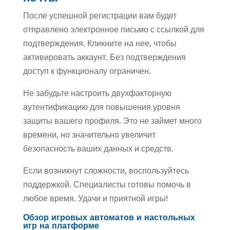
После успешной регистрации вам будет
отправлено электронное письмо с ссылкой для
подтверждения. Кликните на нее, чтобы
активировать аккаунт. Без подтверждения
доступ к функционалу ограничен.
Не забудьте настроить двухфакторную
аутентификацию для повышения уровня
защиты вашего профиля. Это не займет много
времени, но значительно увеличит
безопасность ваших данных и средств.
Если возникнут сложности, воспользуйтесь
поддержкой. Специалисты готовы помочь в
любое время. Удачи и приятной игры!
Обзор игровых автоматов и настольных
игр на платформе