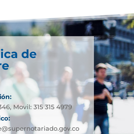
ica de
re
ión:
346, Movil: 315 315 4979
ico:
e@supernotariado.gov.co