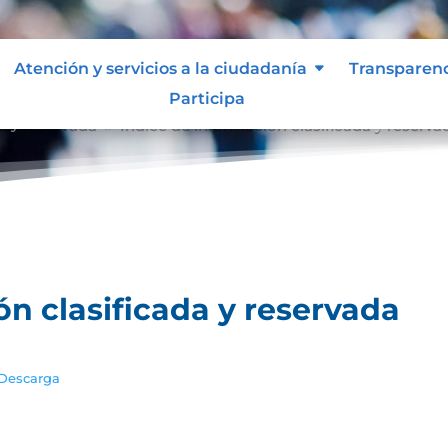
Atención y servicios a la ciudadanía
Transparen
Participa
a y reservada
Índice de información clasificada y reserva
9
ón clasificada y reservada
Descarga