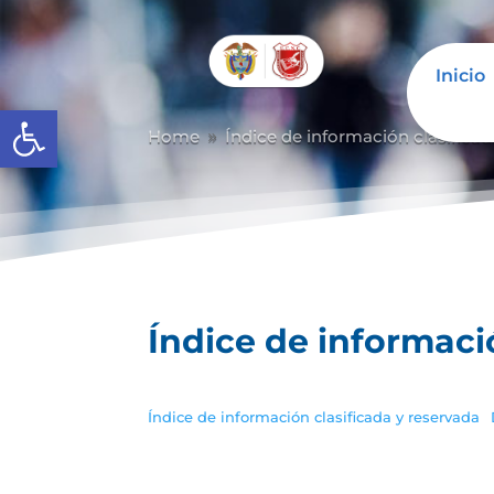
Inicio
Abrir barra de herramientas
Home
Índice de información clasificad
9
Índice de informaci
Índice de información clasificada y reservada