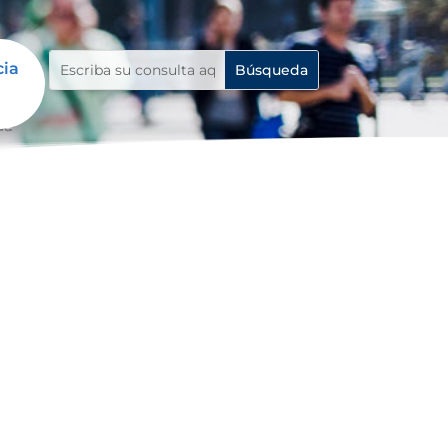
cia
da