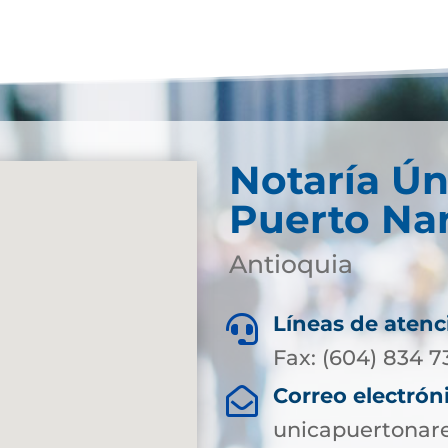
Notaría Ún
Puerto Na
Antioquia
Líneas de atenc

Fax: (604) 834 7
Correo electrón

unicapuertonar