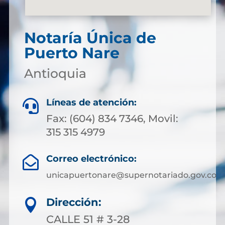
Notaría Única de
Puerto Nare
Antioquia
Líneas de atención:

Fax: (604) 834 7346, Movil:
315 315 4979
Correo electrónico:

unicapuertonare@supernotariado.gov.co
Dirección:

CALLE 51 # 3-28