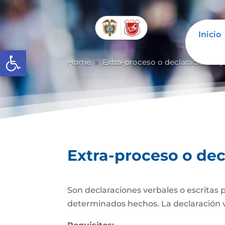
Inicio
Abrir barra de herramientas
Home
Extra-proceso o declaración baj
9
Extra-proceso o dec
Son declaraciones verbales o escritas 
determinados hechos. La declaración verb