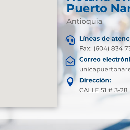
Puerto Na
Antioquia
Líneas de atenc

Fax: (604) 834 7
Correo electrón

unicapuertonar
Dirección:

CALLE 51 # 3-28