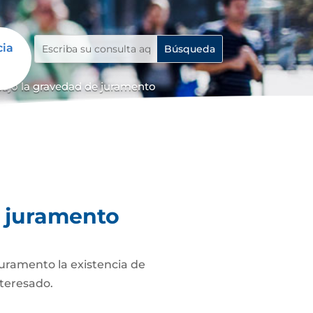
cia
bajo la gravedad de juramento
e juramento
juramento la existencia de
nteresado.