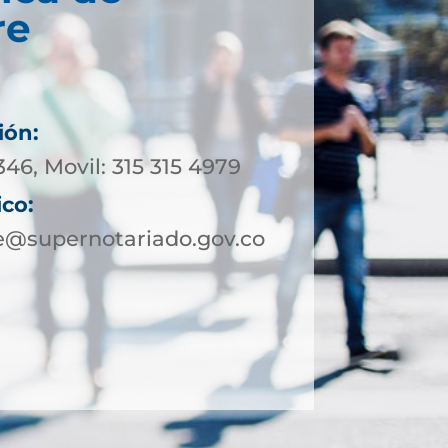
re
ión:
346, Movil: 315 315 4979
ico:
e@supernotariado.gov.co