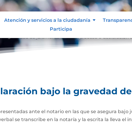
Atención y servicios a la ciudadanía
Transparen
Participa
o la gravedad de juramento
Extra-proceso o declaración 
9
laración bajo la gravedad d
presentadas ante el notario en las que se asegura bajo 
al se transcribe en la notaría y la escrita la lleva el i