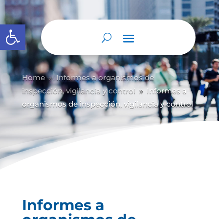
Abrir barra de herramientas
Home
Informes a organismos de
9
inspección, vigilancia y control
Informes a
9
organismos de inspección, vigilancia y control
Informes a